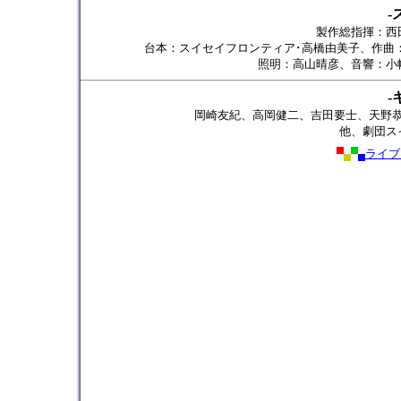
-
製作総指揮：西
台本：スイセイフロンティア･高橋由美子、作曲
照明：高山晴彦、音響：小
-
岡崎友紀、高岡健二、吉田要士、天野
他、劇団ス
ライブ